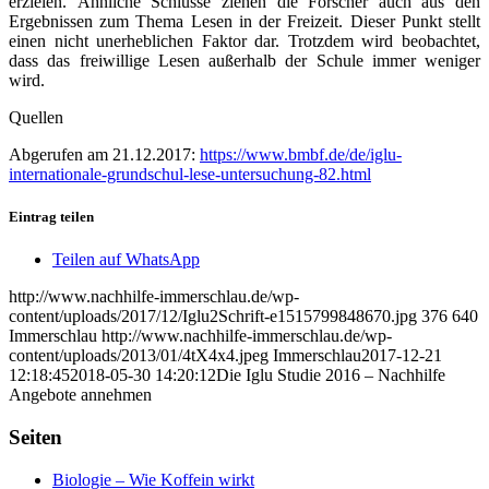
erzielen. Ähnliche Schlüsse ziehen die Forscher auch aus den
Ergebnissen zum Thema Lesen in der Freizeit. Dieser Punkt stellt
einen nicht unerheblichen Faktor dar. Trotzdem wird beobachtet,
dass das freiwillige Lesen außerhalb der Schule immer weniger
wird.
Quellen
Abgerufen am 21.12.2017:
https://www.bmbf.de/de/iglu-
internationale-grundschul-lese-untersuchung-82.html
Eintrag teilen
Teilen auf WhatsApp
http://www.nachhilfe-immerschlau.de/wp-
content/uploads/2017/12/Iglu2Schrift-e1515799848670.jpg
376
640
Immerschlau
http://www.nachhilfe-immerschlau.de/wp-
content/uploads/2013/01/4tX4x4.jpeg
Immerschlau
2017-12-21
12:18:45
2018-05-30 14:20:12
Die Iglu Studie 2016 – Nachhilfe
Angebote annehmen
Seiten
Biologie – Wie Koffein wirkt