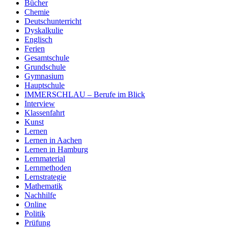
Bücher
Chemie
Deutschunterricht
Dyskalkulie
Englisch
Ferien
Gesamtschule
Grundschule
Gymnasium
Hauptschule
IMMERSCHLAU – Berufe im Blick
Interview
Klassenfahrt
Kunst
Lernen
Lernen in Aachen
Lernen in Hamburg
Lernmaterial
Lernmethoden
Lernstrategie
Mathematik
Nachhilfe
Online
Politik
Prüfung